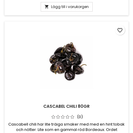
smaker med med en hint tobak och nötter. Lite som en
gammal röd Bordeaux. Salsor, soppor, grytor eller va fan
Lägg till i varukorgen

som helst.
favorite_border
CASCABEL CHILI 80GR
(0)
Cascabell chili har lite träiga smaker med med en hint tobak
och nötter. Lite som en gammal röd Bordeaux. Ordet