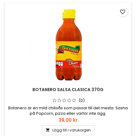
favorite_border
BOTANERO SALSA CLASICA 370G
(0)
Botanero är en mild chilisås som passar till det mesta. Sasha
på Popcorn, pizza eller varför inte ägg.
Pris
39,00 kr
Lägg till i varukorgen
