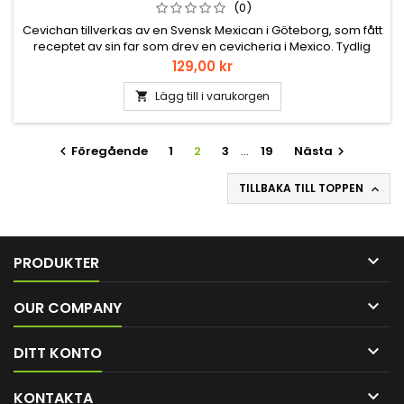
(0)
Cevichan tillverkas av en Svensk Mexican i Göteborg, som fått
receptet av sin far som drev en cevicheria i Mexico. Tydlig
citruskaraktär och förutom att den är grym till Ceviche, så
Pris
129,00 kr
passar den till det mesta.
Lägg till i varukorgen

Föregående
1
2
3
…
19
Nästa


TILLBAKA TILL TOPPEN


PRODUKTER

OUR COMPANY

DITT KONTO

KONTAKTA