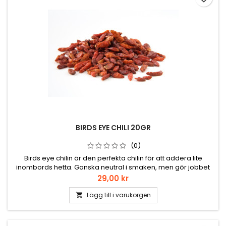
BIRDS EYE CHILI 20GR
(0)
Birds eye chilin är den perfekta chilin för att addera lite
inombords hetta. Ganska neutral i smaken, men gör jobbet
för lite sting.
Pris
29,00 kr
Lägg till i varukorgen
