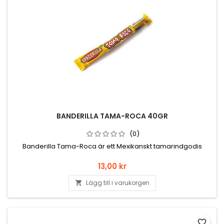
BANDERILLA TAMA-ROCA 40GR
(0)
Banderilla Tama-Roca är ett Mexikanskt tamarindgodis
Pris
13,00 kr
Lägg till i varukorgen

favorite_border