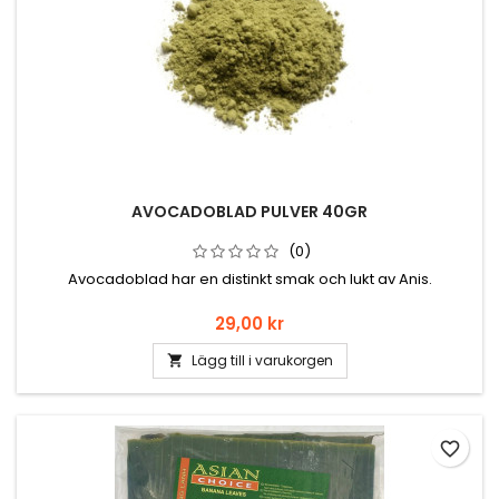
AVOCADOBLAD PULVER 40GR
(0)
Avocadoblad har en distinkt smak och lukt av Anis.
Pris
29,00 kr
Lägg till i varukorgen

favorite_border