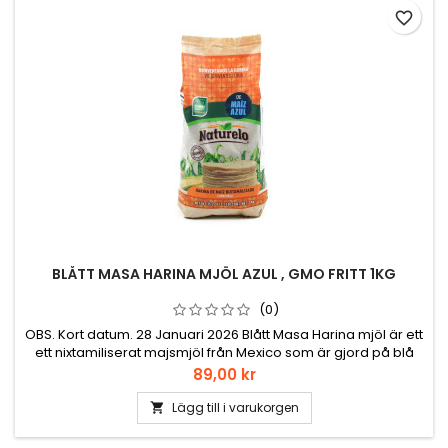
favorite_border
BLÅTT MASA HARINA MJÖL AZUL , GMO FRITT 1KG
(0)
OBS. Kort datum. 28 Januari 2026 Blått Masa Harina mjöl är ett
ett nixtamiliserat majsmjöl från Mexico som är gjord på blå
majs och som går att baka tortillas med, GMO fri.
Pris
89,00 kr
Lägg till i varukorgen
