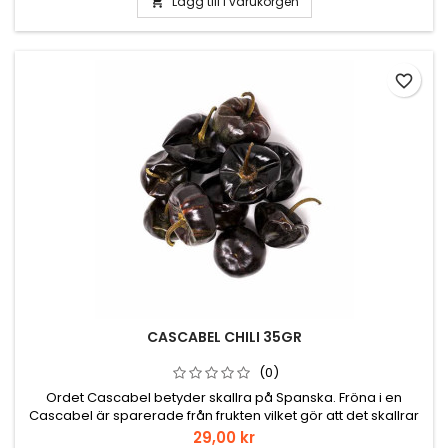
Lägg till i varukorgen

favorite_border
CASCABEL CHILI 35GR
(0)
Ordet Cascabel betyder skallra på Spanska. Fröna i en
Cascabel är sparerade från frukten vilket gör att det skallrar
när man skakar på den. Cascabel är en rund chili. Lite träiga
Pris
29,00 kr