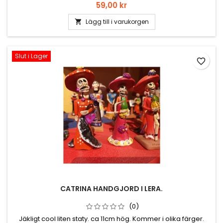
Cascabel betyder skallra på Spanska. Fröna i en Cascabel är
Pris
59,00 kr
sparerade från frukten vilket gör att det skallrar när man
skakar på den. Cascabel är en rund chili. Passar till lsalsor,
Lägg till i varukorgen

soppor, grytor eller vad som helst.
Slut i Lager
favorite_border
CATRINA HANDGJORD I LERA.
(0)
Jäkligt cool liten staty. ca 11cm hög. Kommer i olika färger.