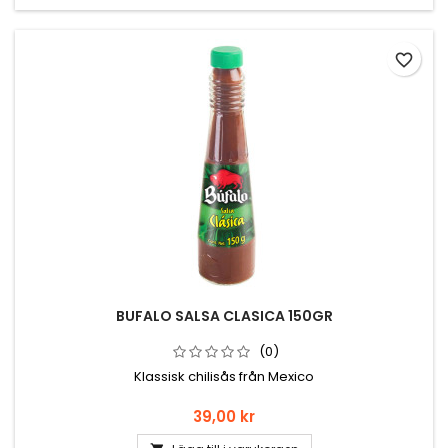
favorite_border
BUFALO SALSA CLASICA 150GR
(0)
Klassisk chilisås från Mexico
Pris
39,00 kr