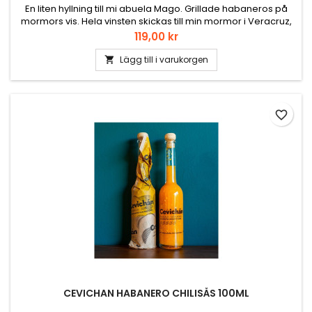
En liten hyllning till mi abuela Mago. Grillade habaneros på
mormors vis. Hela vinsten skickas till min mormor i Veracruz,
Mexiko.
Pris
119,00 kr
Lägg till i varukorgen

favorite_border
CEVICHAN HABANERO CHILISÅS 100ML