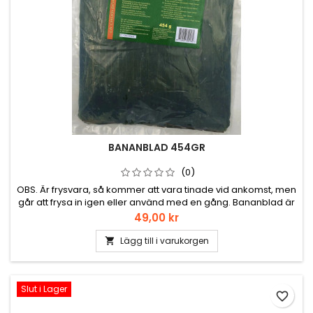
BANANBLAD 454GR
(0)
OBS. Är frysvara, så kommer att vara tinade vid ankomst, men
går att frysa in igen eller använd med en gång. Bananblad är
ett måste till Cochinita Pibil (Den lilla grisen) där man
Pris
49,00 kr
marinerar köttet och wrappar i bananblad och sedan lager i
en grop i marken. Själv har jag ingen grop, så lagar i lerkruka i
Lägg till i varukorgen

ugnen. Här e en liten video med Rick Bayless som...
Slut i Lager
favorite_border