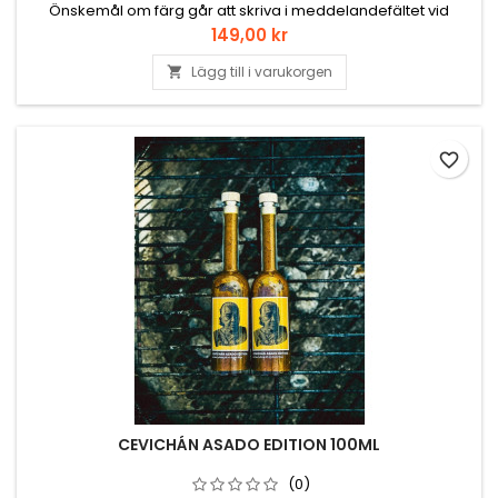
Önskemål om färg går att skriva i meddelandefältet vid
beställning.
Pris
149,00 kr
Lägg till i varukorgen

favorite_border
CEVICHÁN ASADO EDITION 100ML
(0)