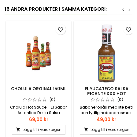
16 ANDRA PRODUKTER I SAMMA KATEGORI:
<
>
favorite_border
favorite_border
CHOLULA ORGINAL 150ML
EL YUCATECO SALSA
PICANTE XXX HOT
HABANERO 120ML
(0)
(0)
Cholula Hot Sauce - El Sabor
Babanerosås med lite bett
Autentico De La Salsa
och tydlig habanerosmak.
Mexicana. Cholula är en unik
Pris
Pris
69,00 kr
49,00 kr
Mexikansk sås som passar i
allt från soppor, sallad, kött
Lägg till i varukorgen
Lägg till i varukorgen


och skaldjur.