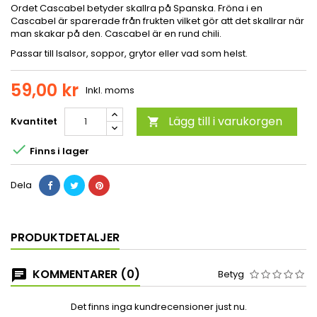
Ordet Cascabel betyder skallra på Spanska. Fröna i en
Cascabel är sparerade från frukten vilket gör att det skallrar när
man skakar på den. Cascabel är en rund chili.
Passar till lsalsor, soppor, grytor eller
vad som helst.
59,00 kr
Inkl. moms
Lägg till i varukorgen
Kvantitet


Finns i lager
Dela
PRODUKTDETALJER
KOMMENTARER (0)
Betyg
Det finns inga kundrecensioner just nu.