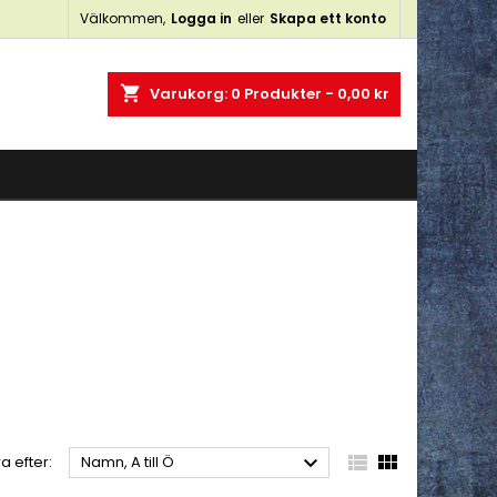
Välkommen,
Logga in
eller
Skapa ett konto
×
×
×
×
shopping_cart
Varukorg:
0
Produkter - 0,00 kr
)
n
a



a efter:
Namn, A till Ö