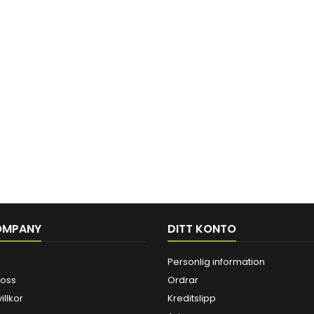
OMPANY
DITT KONTO
Personlig information
 oss
Ordrar
illkor
Kreditslipp