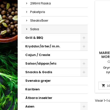
296ml Flaska
Paketpris
Steaksåser
Salsa
Grill & BBQ
Kryddor/örter/ m.m.
MARIE
Cajun / Creole
MOR
Salsor/dippar/etc
Gry
sy
Snacks & Godis
djun
Svenska grejer
morin
moring
Lä

Karibien
antivi
och a
Ätbara insekter
egensk
Visar 1-1 
inte
Asien