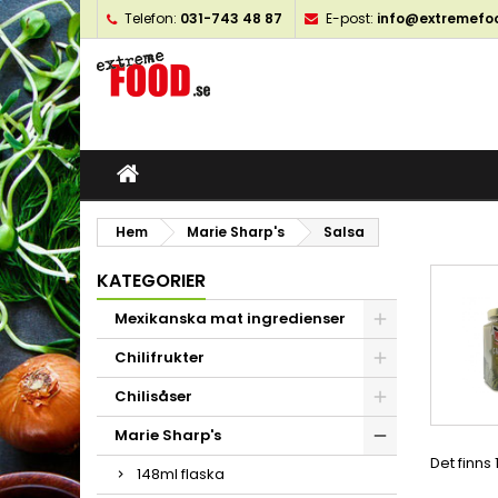
Telefon:
031-743 48 87
E-post:
info@extremefo
M
(
S
L
add_circle_outline
((
Du
Ön
öns
Hem
Marie Sharp's
Salsa
KATEGORIER
Mexikanska mat ingredienser
Chilifrukter
Chilisåser
Marie Sharp's
Det finns 
148ml flaska