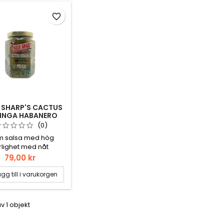
favorite_border
 SHARP'S CACTUS
INGA HABANERO
SALSA 283GR
(0)
m salsa med hög
rlighet med nåt
gelblad som heter
Pris
79,00 kr
ga. Förresten har
ablad antifungala,
gg till i varukorgen
rala, antidepressiva
ntiinflammatoriska
aper. Därför är det
av 1 objekt
 bara gott, det är
hälsosamt!