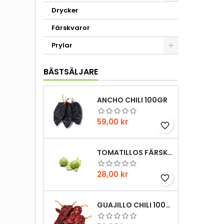
Drycker
Färskvaror
Prylar
BÄSTSÄLJARE
ANCHO CHILI 100GR
Pris
59,00 kr
favorite_border
TOMATILLOS FÄRSKA 1HG
Pris
28,00 kr
favorite_border
GUAJILLO CHILI 100GR