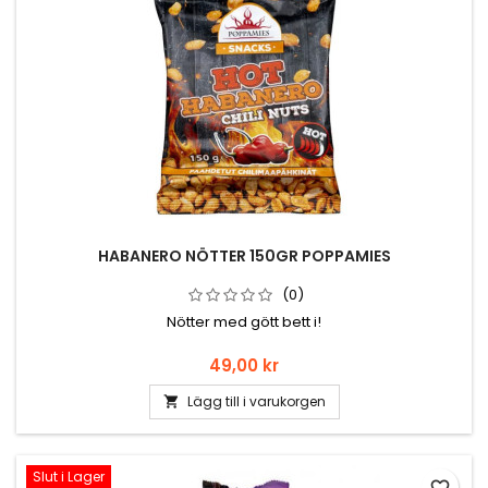
HABANERO NÖTTER 150GR POPPAMIES
(0)
Nötter med gött bett i!
Pris
49,00 kr
Lägg till i varukorgen

Slut i Lager