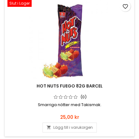
Slut i Lager
favorite_border
HOT NUTS FUEGO 82G BARCEL
(0)
Smarriga nötter med Takismak.
Pris
25,00 kr
Lägg till i varukorgen
