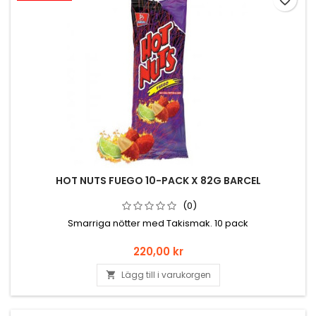
favorite_border
HOT NUTS FUEGO 10-PACK X 82G BARCEL
(0)
Smarriga nötter med Takismak. 10 pack
Pris
220,00 kr
Lägg till i varukorgen
