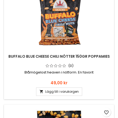
BUFFALO BLUE CHEESE CHILI NÖTTER 150GR POPPAMIES
(0)
Blåmögelost heaven i nötform. En favorit
Pris
49,00 kr
Lägg till i varukorgen

favorite_border