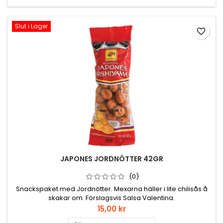
Slut i Lager
favorite_border
JAPONES JORDNÖTTER 42GR
(0)
Snackspaket med Jordnötter. Mexarna häller i lite chilisås å
skakar om. Förslagsvis Salsa Valentina.
Pris
15,00 kr