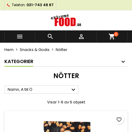
Telefon:
031-743 48 87
×
×
×
×
My wishlists
((modalTitle))
Skapa en önskelista
Logga in
Create new list
add_circle_outline
((confirmMessage))
Du måste vara inloggad för att kunna lägga till
Önskelistans namn
produkter i din önskelista.
0



shopping_cart
((cancelText))
((modalDeleteText))
Hem
Snacks & Godis
Nötter
Avbryt
Logga in
Avbryt
Skapa en önskelista
KATEGORIER
NÖTTER

Namn, A till Ö
Visar 1-6 av 6 objekt
favorite_border