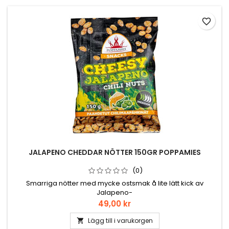
favorite_border
JALAPENO CHEDDAR NÖTTER 150GR POPPAMIES
(0)
Smarriga nötter med mycke ostsmak å lite lätt kick av
Jalapeno-
Pris
49,00 kr
Lägg till i varukorgen
