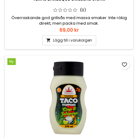
(0)
Överraskande god grillsås med massa smaker. Inte rökig
direkt, men packa med smak.
Pris
69,00 kr
Lägg till i varukorgen

Ny
favorite_border