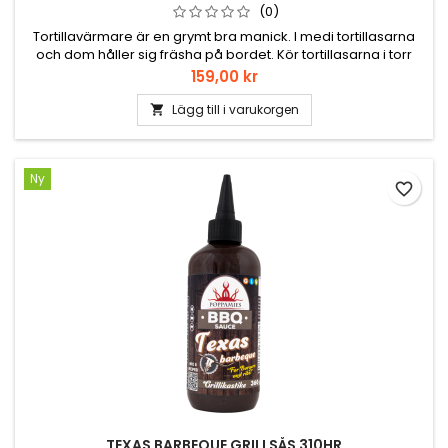
(0)
Tortillavärmare är en grymt bra manick. I medi tortillasarna
och dom håller sig fräsha på bordet. Kör tortillasarna i torr
panna först å sen in i värmaren. Går att handtvätta.
Pris
159,00 kr
Lägg till i varukorgen

Ny
favorite_border
TEXAS BARBEQUE GRILLSÅS 310HR