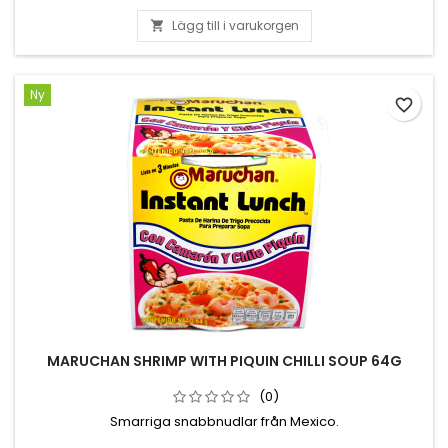
Lägg till i varukorgen

Ny
favorite_border
MARUCHAN SHRIMP WITH PIQUIN CHILLI SOUP 64G
(0)
Smarriga snabbnudlar från Mexico.