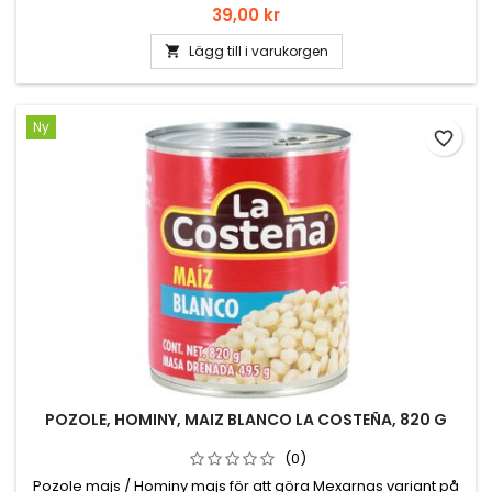
Pris
39,00 kr
Lägg till i varukorgen

Ny
favorite_border
POZOLE, HOMINY, MAIZ BLANCO LA COSTEÑA, 820 G
(0)
Pozole majs / Hominy majs för att göra Mexarnas variant på