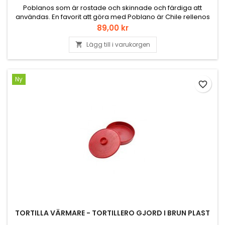
Poblanos som är rostade och skinnade och färdiga att
användas. En favorit att göra med Poblano är Chile rellenos
eller rajas. Brukar även göra Poblanosoppa och Poblanosås
Pris
89,00 kr
på dom. Googla gärna på Chile Rellenos och bli inspirerade
av bilderna, det vattnas i munnen.
Lägg till i varukorgen

Ny
favorite_border
TORTILLA VÄRMARE - TORTILLERO GJORD I BRUN PLAST