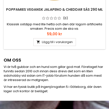
POPPAMIES VEGANSK JALAPENO & CHEDDAR SÅS 290 ML
(0)
Klassisk ostdipp med lite hetta och den där lagom artificiella
smaken. Precis som de ska va.
Pris
59,00 kr
Lägg till i varukorgen

OM OSS
Vi är två gubbar och en hund som gillar god mat. Företaget har
funnits sedan 2010 och innan dess drevs det som en liten
sidohobby vid sidan om IT-jobb förutom hunden då som mest
är intresserad av matgrejen.
Vi har en fysisk butik på Ingenjörsgatan 5 i Göteborg, där även
lager och kontor är beläget.