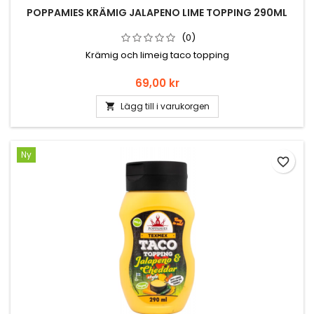
POPPAMIES KRÄMIG JALAPENO LIME TOPPING 290ML
(0)
Krämig och limeig taco topping
Pris
69,00 kr
Lägg till i varukorgen

Ny
favorite_border