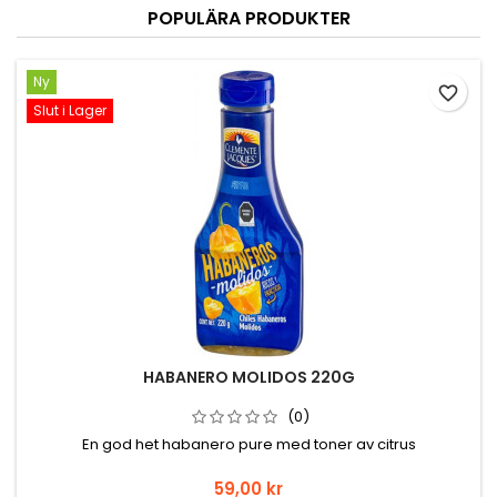
POPULÄRA PRODUKTER
Ny
favorite_border
Slut i Lager
HABANERO MOLIDOS 220G
(0)
En god het habanero pure med toner av citrus
Pris
59,00 kr