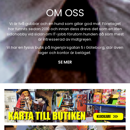
OM OSS
Vi är två gubbar och en hund som gillar god mat. Företaget
har funnits sedan 2010 och innan dess drevs det som en liten
sidohobby vid sidan om IT-jobb förutom hunden då som mest
är intresserad av matgrejen.
Vi har en fysisk butik på Ingenjörsgatan 5 i Göteborg, där även
lager och kontor är beläget.
SE MER