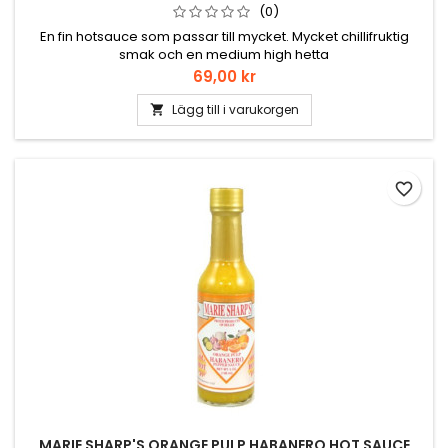
(0)
En fin hotsauce som passar till mycket. Mycket chillifruktig
smak och en medium high hetta
Pris
69,00 kr
Lägg till i varukorgen

favorite_border
MARIE SHARP'S ORANGE PULP HABANERO HOT SAUCE