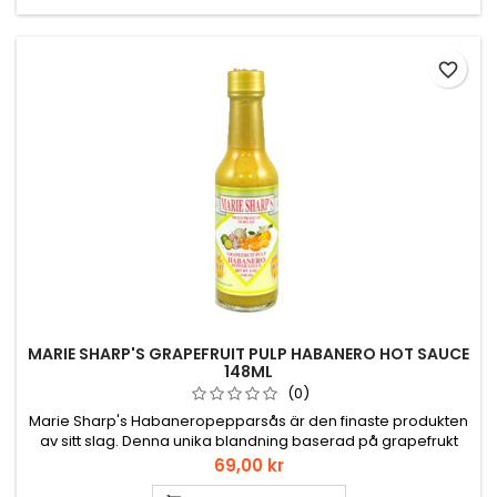
favorite_border
MARIE SHARP'S GRAPEFRUIT PULP HABANERO HOT SAUCE
148ML
(0)
Marie Sharp's Habaneropepparsås är den finaste produkten
av sitt slag. Denna unika blandning baserad på grapefrukt
uppnår den perfekta balansen mellan smak och hetta.
Pris
69,00 kr
Inbäddat i foten av Mayabergen skapar Marie Sharps fabrik