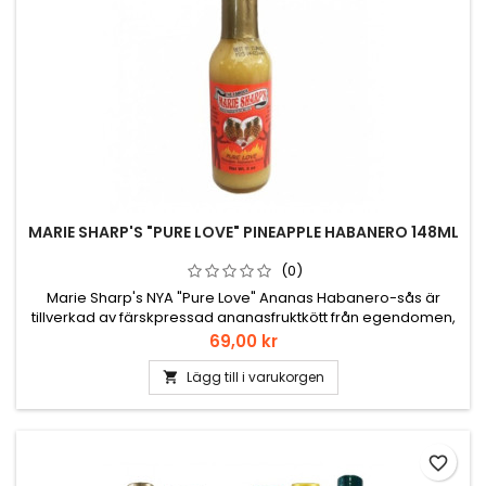
MARIE SHARP'S "PURE LOVE" PINEAPPLE HABANERO 148ML
(0)
Marie Sharp's NYA "Pure Love" Ananas Habanero-sås är
tillverkad av färskpressad ananasfruktkött från egendomen,
Maya Mountain-vatten, belizisk gul habaneropeppar, naturlig
Pris
69,00 kr
vinäger, färskt hackad vit lök, havssalt, färskpressad
nyckellimejuice och rostad vitlök. - 5 oz. (148 ml) - Med
Lägg till i varukorgen

omsorg tillverkad i Belize, Centralamerika. Intäkterna från...
favorite_border