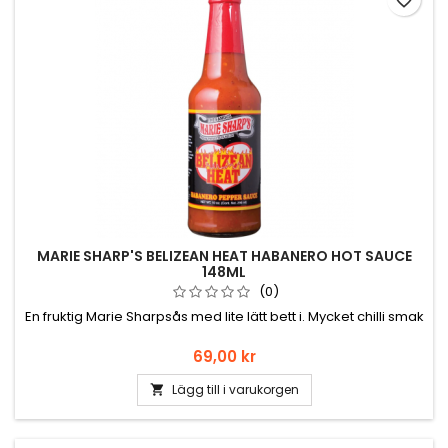
favorite_border
MARIE SHARP'S BELIZEAN HEAT HABANERO HOT SAUCE
148ML
(0)
En fruktig Marie Sharpsås med lite lätt bett i. Mycket chilli smak
Pris
69,00 kr
Lägg till i varukorgen
