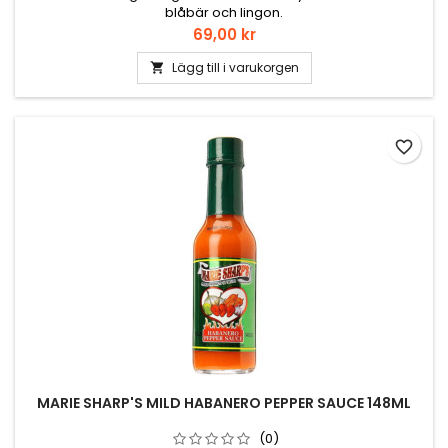
blåbär och lingon.
Pris
69,00 kr
Lägg till i varukorgen

favorite_border
MARIE SHARP'S MILD HABANERO PEPPER SAUCE 148ML
(0)