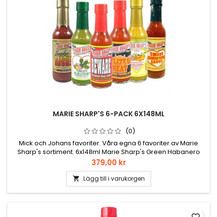
MARIE SHARP'S 6-PACK 6X148ML
(0)
Mick och Johans favoriter. Våra egna 6 favoriter av Marie
Sharp's sortiment. 6x148ml Marie Sharp's Green Habanero
Hot Sauce Marie Sharp's Smokin' Marie Pepper Sauce Marie
Pris
379,00 kr
Sharp’s Beware Marie Sharp’s Garlic Habanero Hot Sauce
Marie Sharp's Mango Habanero Pepper Sauce Marie Sharp's
Lägg till i varukorgen

Red Hornet Scorpion chili