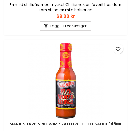
En mild chillisås, med mycket Chillismak en favorit hos dom
som vill ha en mild hotsauce
Pris
69,00 kr
Lägg till i varukorgen

favorite_border
MARIE SHARP'S NO WIMPS ALLOWED HOT SAUCE 148ML