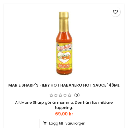
favorite_border
MARIE SHARP'S FIERY HOT HABANERO HOT SAUCE 148ML
(0)
Allt Marie Sharp gör är mumma. Den här i lite mildare
tappning.
Pris
69,00 kr
Lägg till i varukorgen
