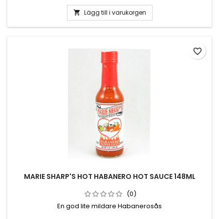
Lägg till i varukorgen

favorite_border
MARIE SHARP'S HOT HABANERO HOT SAUCE 148ML
(0)
En god lite mildare Habanerosås