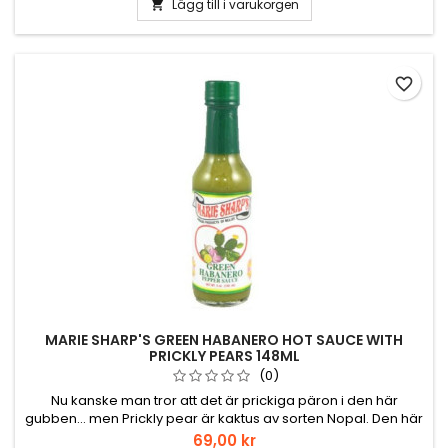
fortfarande produkter på det gamla sättet: med de färskaste
Lägg till i varukorgen

grönsakerna och de finaste ingredienserna.
favorite_border
MARIE SHARP'S GREEN HABANERO HOT SAUCE WITH
PRICKLY PEARS 148ML
(0)
Nu kanske man tror att det är prickiga päron i den här
gubben... men Prickly pear är kaktus av sorten Nopal. Den här
såsen är väldigt syrlig med hetta från grön habanero.
Pris
69,00 kr