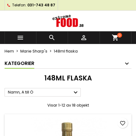
Telefon:
031-743 48 87
×
×
×
×
My wishlists
((modalTitle))
Skapa en önskelista
Logga in
Create new list
add_circle_outline
((confirmMessage))
Du måste vara inloggad för att kunna lägga till
Önskelistans namn
produkter i din önskelista.
0



shopping_cart
((cancelText))
((modalDeleteText))
Hem
Marie Sharp's
148ml flaska
Avbryt
Logga in
Avbryt
Skapa en önskelista
KATEGORIER
148ML FLASKA

Namn, A till Ö
Visar 1-12 av 18 objekt
favorite_border