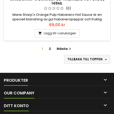
148ML
(0)
Marie Sharp's Orange Pulp Habanero Hot Sauce är en
speciell blandning av gul habaneropeppar och fruktig
apelsinfrukt, med precis tillräckligt med hetta för att
Pris
69,00 kr
komplettera varje unik smak. Marie Sharp har än en gång
skapat en underbar citrus-hotsås. Inbäddad i foten av
Lägg till i varukorgen

Mayabergen,
1
2
Nästa

TILLBAKA TILL TOPPEN


PRODUKTER

OUR COMPANY

DITT KONTO