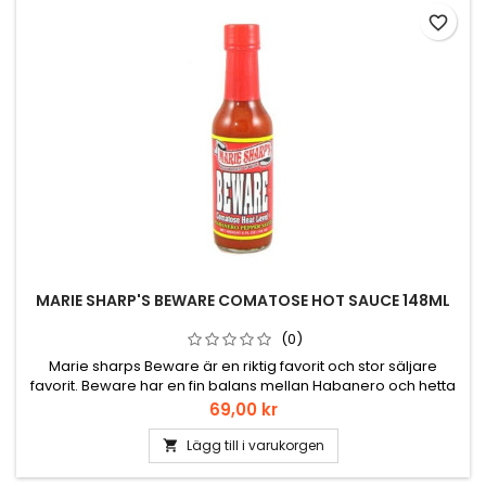
favorite_border
MARIE SHARP'S BEWARE COMATOSE HOT SAUCE 148ML
(0)
Marie sharps Beware är en riktig favorit och stor säljare
favorit. Beware har en fin balans mellan Habanero och hetta
och sälta från Creole kryddningen.
Pris
69,00 kr
Lägg till i varukorgen
