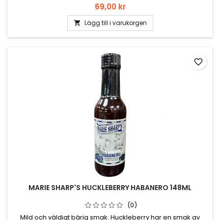
Pris
69,00 kr
Lägg till i varukorgen

favorite_border
MARIE SHARP'S HUCKLEBERRY HABANERO 148ML
(0)
Mild och väldigt bärig smak. Huckleberry har en smak av