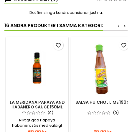
Det finns inga kundrecensioner just nu.
16 ANDRA PRODUKTER I SAMMA KATEGORI:
<
>
favorite_border
favorite_border
LA MERIDANA PAPAYA AND
SALSA HUICHOL LIME 190G
HABANERO SAUCE 150ML
(0)
(0)
Riktigt god Papaya
habanerosås med väldigt
fruktig smak och lite bett.
Pris
Pris
69,00 kr
39,00 kr