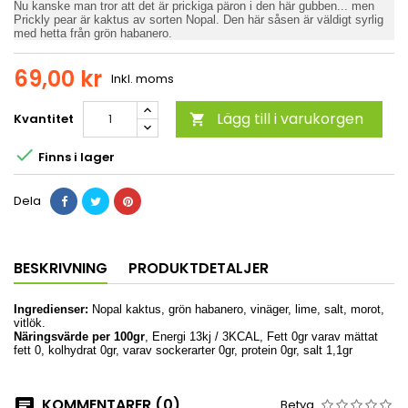
Nu kanske man tror att det är prickiga päron i den här gubben... men
Prickly pear är kaktus av sorten Nopal. Den här såsen är väldigt syrlig
med hetta från grön habanero.
69,00 kr
Inkl. moms
Lägg till i varukorgen
Kvantitet


Finns i lager
Dela
BESKRIVNING
PRODUKTDETALJER
Ingredienser:
Nopal kaktus, grön habanero, vinäger, lime, salt, morot,
vitlök.
Näringsvärde per 100gr
, Energi 13kj / 3KCAL, Fett 0gr varav mättat
fett 0, kolhydrat 0gr, varav sockerarter 0gr, protein 0gr, salt 1,1gr
KOMMENTARER (0)
Betyg