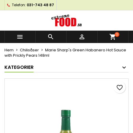
Telefon:
031-743 48 87
×
×
×
My wishlists
Skapa en önskelista
Logga in
Create new list
add_circle_outline
Du måste vara inloggad för att kunna lägga till
Önskelistans namn
produkter i din önskelista.
0



shopping_cart
Hem
Chilisåser
Marie Sharp's Green Habanero Hot Sauce
Avbryt
Logga in
with Prickly Pears 148ml
Avbryt
Skapa en önskelista
KATEGORIER
favorite_border