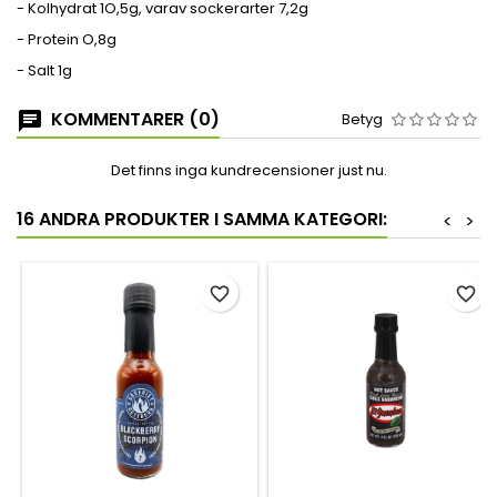
- Kolhydrat 1O,5g, varav sockerarter 7,2g
- Protein O,8g
- Salt 1g
KOMMENTARER (0)
Betyg
Det finns inga kundrecensioner just nu.
16 ANDRA PRODUKTER I SAMMA KATEGORI:
<
>
favorite_border
favorite_border