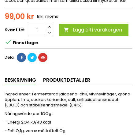
tacos och quesadillas men som alltid också till mycket annat!
99,00 kr
Inkl. moms
Lägg till i varukorgen
Kvantitet


Finns i lager
Dela
BESKRIVNING
PRODUKTDETALJER
Ingredienser: Fermenterad jalapeño-chili, vitvinsvinäger, gröna
äpplen, lime, socker, koriander, salt, antioxidationsmedel
(E3OO) och stabiliseringsmedel (E415).
Näringsvärde per 1OOg:
- Energi 2O4 kJ/48 kcal
- Fett O,1g, varav mättat fett Og