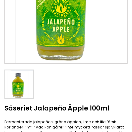
Såseriet Jalapeño Äpple 100ml
Fermenterade jalapeños, gröna äpplen, lime och lite färsk
koriander! ???? Vad kan gå fel? Inte mycket! Passar självklart till