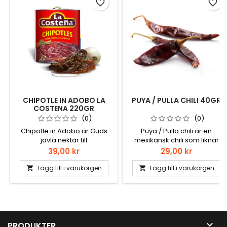
favorite_border
favorite_border
CHIPOTLE IN ADOBO LA
PUYA / PULLA CHILI 40GR
COSTENA 220GR
(0)
(0)
Chipotle in Adobo är Guds
Puya / Pulla chili är en
jävla nektar till
mexikansk chili som liknar
mänskligheten. Chipotle in
guajillo, men är mindre och
Pris
Pris
39,00 kr
29,00 kr
Adobo är hela chipotlar i en
hetare. Puya används ofta
Adobosås och allt e bara
för sin fruktiga smak och har
Lägg till i varukorgen
Lägg till i varukorgen


gudomligt. Sätter sprätt på
även ett litet bett i sig. En
vilken gryta som helst... bästa
favorit i min Birria.
hamburgaren om du hackar
upp nåra å slänger i
burgarsmeten, eller gör en
chipotle majonäs.

PRODUKTER