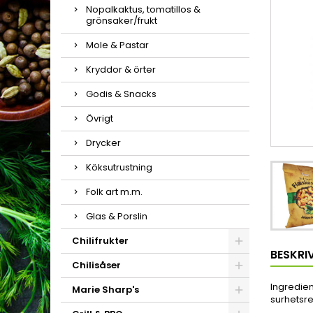
Nopalkaktus, tomatillos &
grönsaker/frukt
Mole & Pastar
Kryddor & örter
Godis & Snacks
Övrigt
Drycker
Köksutrustning
Folk art m.m.
Glas & Porslin
Chilifrukter
BESKRI
Chilisåser
Ingredien
Marie Sharp's
surhetsre