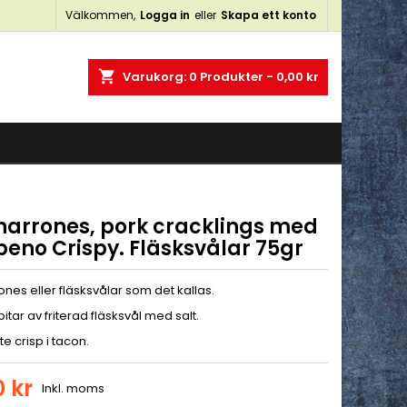
Välkommen,
Logga in
eller
Skapa ett konto
×
×
×
shopping_cart
Varukorg:
0
Produkter - 0,00 kr
n
a
harrones, pork cracklings med
peno Crispy. Fläsksvålar 75gr
nes eller fläsksvålar som det kallas.
bitar av friterad fläsksvål med salt.
te crisp i tacon.
0 kr
Inkl. moms