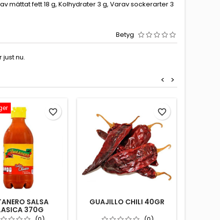
rav mättat fett 18 g, Kolhydrater 3 g, Varav sockerarter 3
Betyg
just nu.
<
>
ger
favorite_border
favorite_border
ANERO SALSA
GUAJILLO CHILI 40GR
SMÅ 
LASICA 370G
KOMALI 
500GR 
(0)
(0)