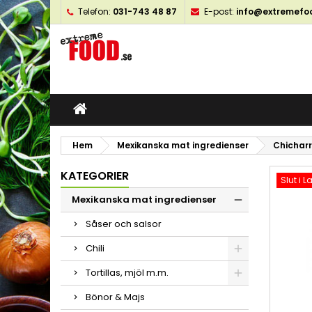
Telefon:
031-743 48 87
E-post:
info@extremefo
M
S
L
add_circle_outline
Du
Ön
öns
Hem
Mexikanska mat ingredienser
Chicharr
KATEGORIER
Slut i L
Mexikanska mat ingredienser
Såser och salsor
Chili
Tortillas, mjöl m.m.
Bönor & Majs