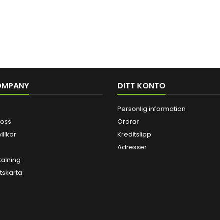
OMPANY
DITT KONTO
Personlig information
 oss
Ordrar
illkor
Kreditslipp
Adresser
talning
skarta