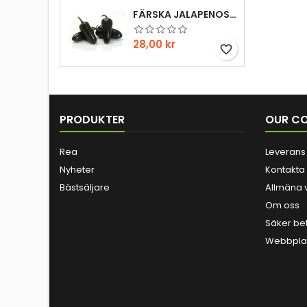
FÄRSKA JALAPENOS 1HG
Pris
28,00 kr
favorite_border
PRODUKTER
OUR C
Rea
Leverans
Nyheter
Kontakta
Bästsäljare
Allmäna v
Om oss
Säker be
Webbplat