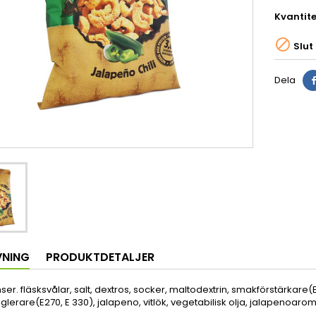
Kvantite

Slut 
Dela
VNING
PRODUKTDETALJER
ser. fläsksvålar, salt, dextros, socker, maltodextrin, smakförstärkare(E
glerare(E270, E 330), jalapeno, vitlök, vegetabilisk olja, jalapenoaro