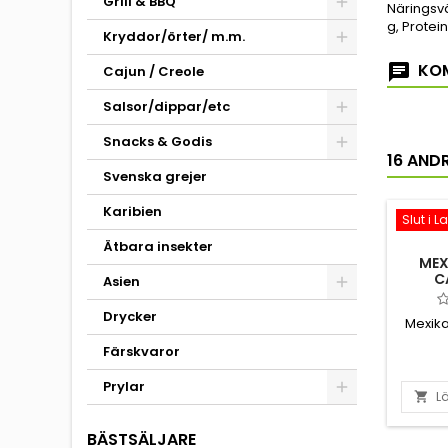
Grill & BBQ
Näringsvä
g, Protein
Kryddor/örter/ m.m.
KOM
Cajun / Creole
Salsor/dippar/etc
Snacks & Godis
16 AND
Svenska grejer
Karibien
Slut i L
Ätbara insekter
MEX
C
Asien
Drycker
Mexika
Färskvaror
Prylar
Lä

BÄSTSÄLJARE