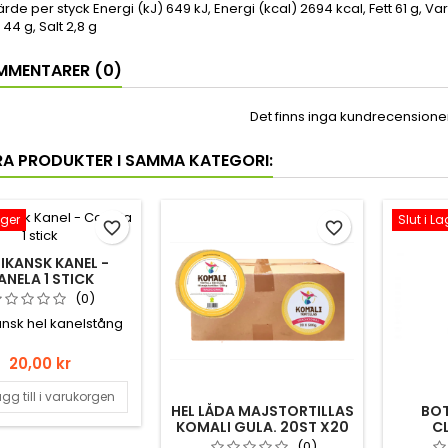
rde per styck Energi (kJ) 649 kJ, Energi (kcal) 2694 kcal, Fett 61 g, Va
 44 g, Salt 2,8 g
MENTARER (0)
Det finns inga kundrecensioner 
RA PRODUKTER I SAMMA KATEGORI:
ager
Slut i La
favorite_border
favorite_border
IKANSK KANEL -
ANELA 1 STICK
(0)
nsk hel kanelstång
Pris
20,00 kr
gg till i varukorgen
HEL LÅDA MAJSTORTILLAS
BOT
KOMALI GULA. 20ST X20
C
PAKET 15CM 500GR
(0)