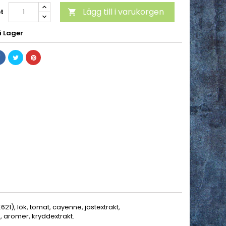
Lägg till i varukorgen
t

i Lager
621), lök, tomat, cayenne, jästextrakt,
m, aromer, kryddextrakt.