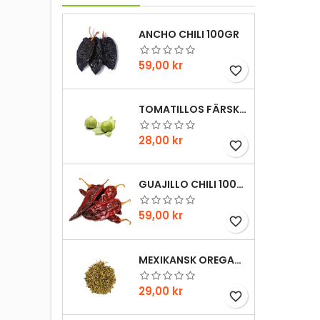
ANCHO CHILI 100GR
Pris
59,00 kr
favorite_border
TOMATILLOS FÄRSKA 1HG
Pris
28,00 kr
favorite_border
GUAJILLO CHILI 100GR
Pris
59,00 kr
favorite_border
MEXIKANSK OREGANO 20GR
Pris
29,00 kr
favorite_border