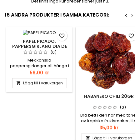
Det finns inga kundrecensioner just nu.
16 ANDRA PRODUKTER I SAMMA KATEGORI:
<
>
favorite_border
favorite_border
PAPEL PICADO,
PAPPERSGIRLANG DIA DE
LOS MUERTOS
(0)
Mexikanska
pappersgirlanger att hänga i
taket. Dom här har lite dia de
Pris
59,00 kr
Muertos tema. 10 delar, 5
meter lång
Lägg till i varukorgen

HABANERO CHILI 20GR
(0)
Bra bett i den här med toner
av tropiska fruktsmaker, lite
kokosnöt och papaya och en
Pris
35,00 kr
hint av bär. En favorit i salsan.
Lägg till i varukorgen
