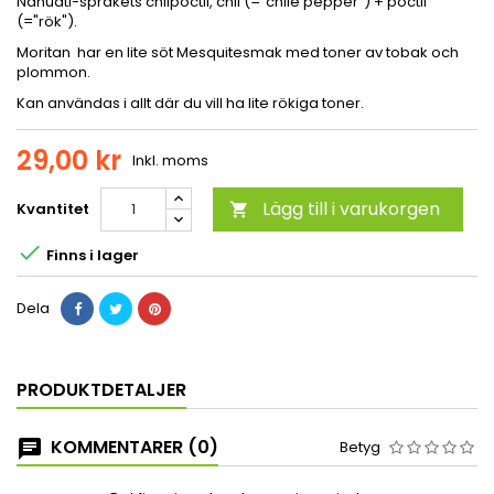
Nahuatl-språkets chilpoctli, chil (="chile pepper") + poctli
(="rök").
Moritan har en lite söt Mesquitesmak med toner av tobak och
plommon.
Kan användas i allt där du vill ha lite rökiga toner.
29,00 kr
Inkl. moms
Lägg till i varukorgen
Kvantitet


Finns i lager
Dela
PRODUKTDETALJER
KOMMENTARER (0)
Betyg