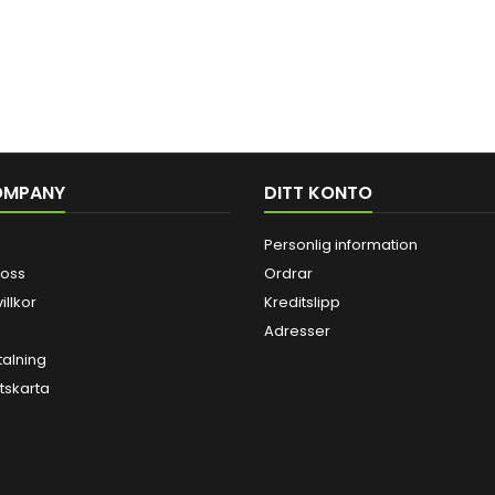
OMPANY
DITT KONTO
Personlig information
 oss
Ordrar
illkor
Kreditslipp
Adresser
talning
skarta