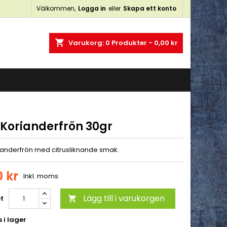
Välkommen,
Logga in
eller
Skapa ett konto
×
×
×
shopping_cart
Varukorg:
0
Produkter - 0,00 kr
n
a
 Korianderfrön 30gr
ianderfrön med citrusliknande smak.
0 kr
Inkl. moms
Lägg till i varukorgen
t

 i lager