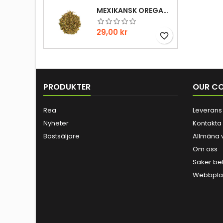
MEXIKANSK OREGANO 20GR
Pris
29,00 kr
favorite_border
PRODUKTER
OUR C
Rea
Leverans
Nyheter
Kontakta
Bästsäljare
Allmäna v
Om oss
Säker be
Webbplat