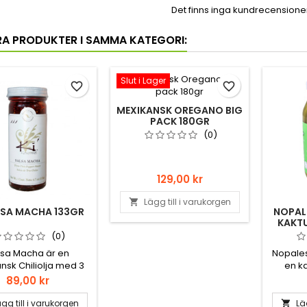
Det finns inga kundrecensioner 
RA PRODUKTER I SAMMA KATEGORI:
Slut i Lager
favorite_border
favorite_border
MEXIKANSK OREGANO BIG
PACK 180GR
(0)
Pris
129,00 kr
Lägg till i varukorgen

LSA MACHA 133GR
NOPALE
KAKTU
(0)
lsa Macha är en
Nopales
nsk Chiliolja med 3
en ka
ilis (Cascabel, Arbol,
Mexico 
Pris
89,00 kr
lo), men mycke chili
än
e olja. Går att ha på
matlagn
gg till i varukorgen
Lä
