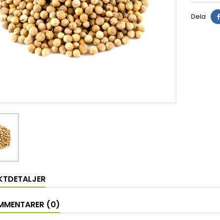
Dela
KTDETALJER
MENTARER (0)