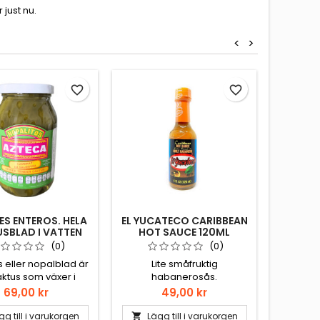
just nu.
<
>
Slut i La
favorite_border
favorite_border
S ENTEROS. HELA
EL YUCATECO CARIBBEAN
CHOC
SBLAD I VATTEN
HOT SAUCE 120ML
MEXIK
460GR
6-
(0)
(0)
 eller nopalblad är
Lite småfruktig
Mexika
ktus som växer i
habanerosås.
man främ
och södra USA som
göra d
Pris
Pris
69,00 kr
49,00 kr
vänds mycket i
förekom
ing. Nopales är en
matr
gg till i varukorgen
Lägg till i varukorgen
Läg

