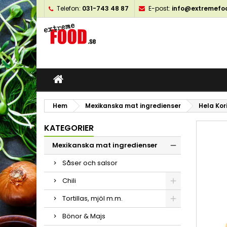
Telefon:
031-743 48 87
E-post:
info@extremefo
M
S
L
add_circle_outline
Du
Ön
öns
Hem
Mexikanska mat ingredienser
Hela Kor
KATEGORIER
Mexikanska mat ingredienser
Såser och salsor
Chili
Tortillas, mjöl m.m.
Bönor & Majs