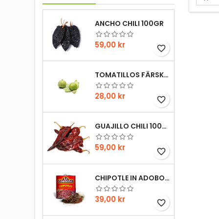
Tacon, 
vad man
ANCHO CHILI 100GR
omele
Gam
extravi
Pris
59,00 kr
favorite_border
smaka
snabbt 
mig
TOMATILLOS FÄRSKA 1HG
Pris
28,00 kr
favorite_border
GUAJILLO CHILI 100GR
Pris
59,00 kr
favorite_border
CHIPOTLE IN ADOBO LA COSTENA 220GR
Pris
39,00 kr
favorite_border