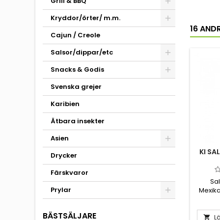
Grill & BBQ
Kryddor/örter/ m.m.
16 AND
Cajun / Creole
Salsor/dippar/etc
Snacks & Godis
Svenska grejer
Karibien
Ätbara insekter
Asien
KI SA
Drycker
Färskvaror
Sa
Prylar
Mexika
olika ch
Guajil
BÄSTSÄLJARE
och lit
Lä
