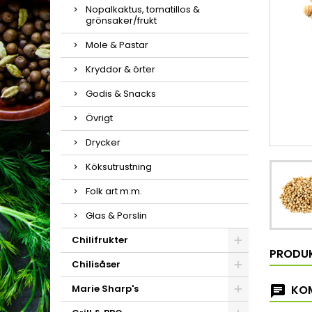
Nopalkaktus, tomatillos &
grönsaker/frukt
Mole & Pastar
Kryddor & örter
Godis & Snacks
Övrigt
Drycker
Köksutrustning
Folk art m.m.
Glas & Porslin
Chilifrukter
PRODU
Chilisåser
Marie Sharp's
KOM