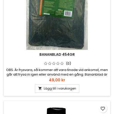
BANANBLAD 454GR
(0)
OBS. Är frysvara, så kommer att vara tinade vid ankomst, men
går att frysa in igen eller använd med en gång. Bananblad är
ett måste till Cochinita Pibil (Den lilla grisen) där man
Pris
49,00 kr
marinerar köttet och wrappar i bananblad och sedan lager i
en grop i marken. Själv har jag ingen grop, så lagar i lerkruka i
Lägg till i varukorgen

ugnen. Här e en liten video med Rick Bayless som...
favorite_border