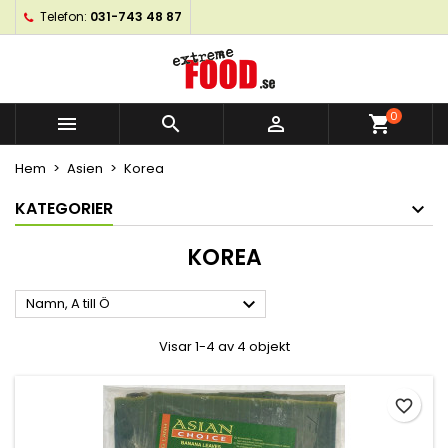
Telefon:
031-743 48 87
×
×
×
×
My wishlists
((modalTitle))
Skapa en önskelista
Logga in
Create new list
add_circle_outline
((confirmMessage))
Du måste vara inloggad för att kunna lägga till
Önskelistans namn
produkter i din önskelista.
0



shopping_cart
((cancelText))
((modalDeleteText))
Hem
Asien
Korea
Avbryt
Logga in
Avbryt
Skapa en önskelista
KATEGORIER
KOREA

Namn, A till Ö
Visar 1-4 av 4 objekt
favorite_border