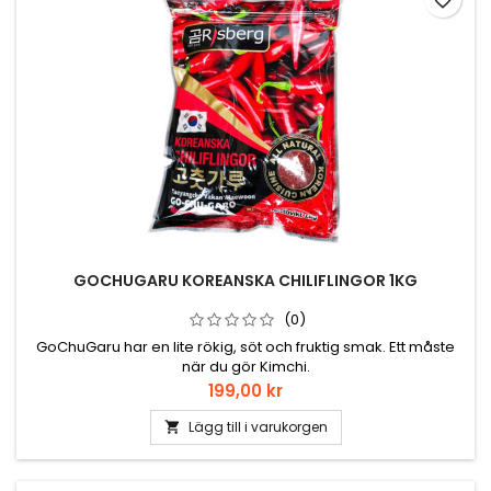
favorite_border
GOCHUGARU KOREANSKA CHILIFLINGOR 1KG
(0)
GoChuGaru har en lite rökig, söt och fruktig smak. Ett måste
när du gör Kimchi.
Pris
199,00 kr
Lägg till i varukorgen
