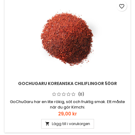
favorite_border
GOCHUGARU KOREANSKA CHILIFLINGOR 50GR
(0)
GoChuGaru har en lite rökig, söt och fruktig smak. Ett måste
när du gör Kimchi.
Pris
29,00 kr
Lägg till i varukorgen
