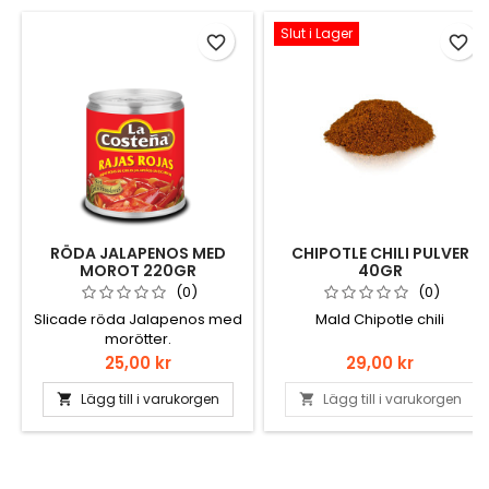
Slut i Lager
favorite_border
favorite_border
RÖDA JALAPENOS MED
CHIPOTLE CHILI PULVER
MOROT 220GR
40GR
(0)
(0)
Slicade röda Jalapenos med
Mald Chipotle chili
morötter.
Pris
Pris
25,00 kr
29,00 kr
Lägg till i varukorgen
Lägg till i varukorgen

