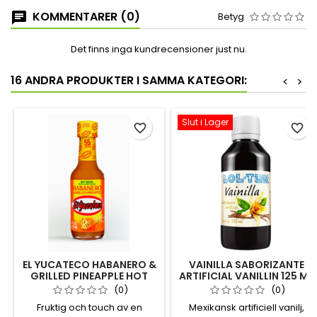
KOMMENTARER (0)
Betyg
Det finns inga kundrecensioner just nu.
16 ANDRA PRODUKTER I SAMMA KATEGORI:
<
>
Slut i Lager
favorite_border
favorite_border
EL YUCATECO HABANERO &
VAINILLA SABORIZANTE
GRILLED PINEAPPLE HOT
ARTIFICIAL VANILLIN 125 ML
SAUCE
(0)
(0)
Fruktig och touch av en
Mexikansk artificiell vanilj,