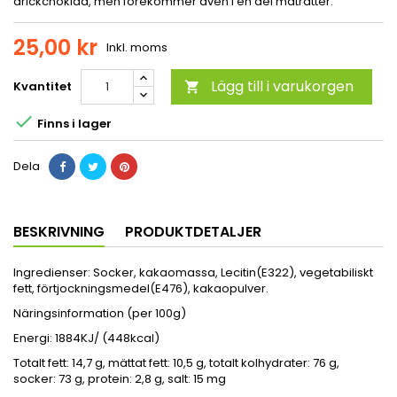
drickchoklad, men förekommer även i en del maträtter.
25,00 kr
Inkl. moms
Lägg till i varukorgen
Kvantitet


Finns i lager
Dela
BESKRIVNING
PRODUKTDETALJER
Ingredienser: Socker, kakaomassa, Lecitin(E322), vegetabiliskt
fett, förtjockningsmedel(E476), kakaopulver.
Näringsinformation (per 100g)
Energi: 1884KJ/ (448kcal)
Totalt fett: 14,7 g, mättat fett: 10,5 g, totalt kolhydrater: 76 g,
socker: 73 g, protein: 2,8 g, salt: 15 mg