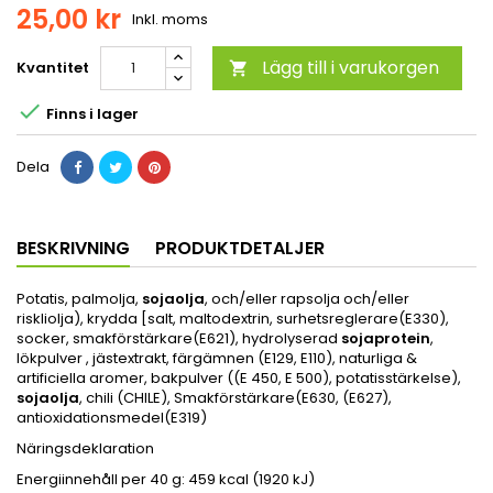
25,00 kr
Inkl. moms
Lägg till i varukorgen
Kvantitet


Finns i lager
Dela
BESKRIVNING
PRODUKTDETALJER
Potatis, palmolja,
sojaolja
, och/eller rapsolja och/eller
riskliolja), krydda [salt, maltodextrin, surhetsreglerare(E330),
socker, smakförstärkare(E621), hydrolyserad
sojaprotein
,
lökpulver , jästextrakt, färgämnen (E129, E110), naturliga &
artificiella aromer, bakpulver ((E 450, E 500), potatisstärkelse),
sojaolja
, chili (CHILE), Smakförstärkare(E630, (E627),
antioxidationsmedel(E319)
Näringsdeklaration
Energiinnehåll per 40 g: 459 kcal (1920 kJ)