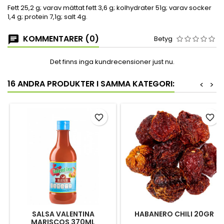
Fett 25,2 g; varav mättat fett 3,6 g; kolhydrater 51g; varav socker
1,4 g; protein 7,1g; salt 4g.
KOMMENTARER (0)
Betyg
Det finns inga kundrecensioner just nu.
16 ANDRA PRODUKTER I SAMMA KATEGORI:
<
>
favorite_border
favorite_border
SALSA VALENTINA
HABANERO CHILI 20GR
MARISCOS 370ML