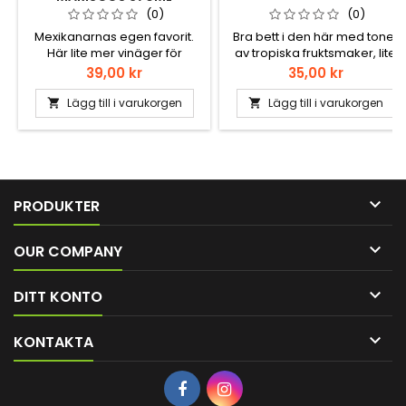
(0)
(0)
Mexikanarnas egen favorit.
Bra bett i den här med toner
Här lite mer vinäger för
av tropiska fruktsmaker, lite
Skaldjur och fisk.
kokosnöt och papaya och en
Pris
Pris
39,00 kr
35,00 kr
hint av bär. En favorit i salsan.
Lägg till i varukorgen
Lägg till i varukorgen



PRODUKTER

OUR COMPANY

DITT KONTO

KONTAKTA