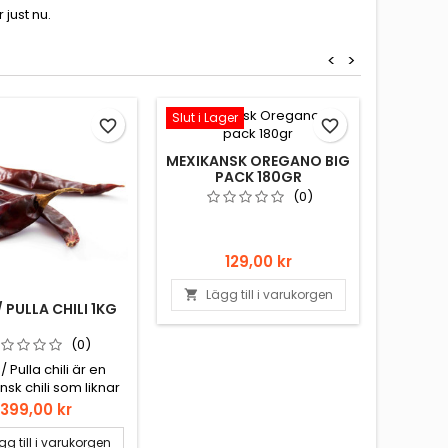
just nu.
<
>
Slut i Lager
Slut i La
favorite_border
favorite_border
MEXIKANSK OREGANO BIG
PACK 180GR
(0)
Pris
129,00 kr
Lägg till i varukorgen

 PULLA CHILI 1KG
CHAR
(0)
/ Pulla chili är en
Cool 
sk chili som liknar
väggen
, men är mindre och
Pris
399,00 kr
 Puya används ofta
fruktiga smak och har
gg till i varukorgen
Läg
