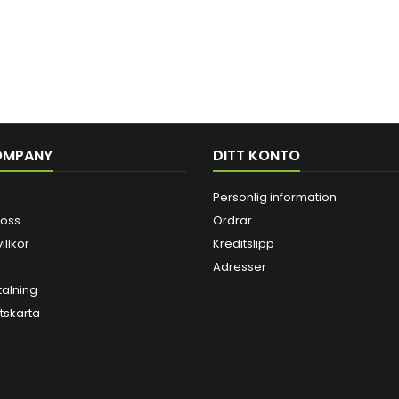
OMPANY
DITT KONTO
Personlig information
 oss
Ordrar
illkor
Kreditslipp
Adresser
talning
skarta