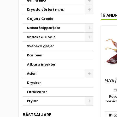
Grill & BBQ
Kryddor/örter/ m.m.
16 AND
Cajun / Creole
Salsor/dippar/etc
Snacks & Godis
Svenska grejer
Karibien
Ätbara insekter
Asien
PUYA /
Drycker
Färskvaror
Puya 
Prylar
mexika
guajill
hetare
BÄSTSÄLJARE
för sin 
Lä
