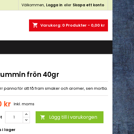
Välkommen,
Logga in
eller
Skapa ett konto
×
×
×
shopping_cart
Varukorg:
0
Produkter - 0,00 kr
n
a
kummin frön 40gr
orr panna för att få fram smaker och aromer, sen mortla.
0 kr
Inkl. moms
Lägg till i varukorgen
t

 i lager