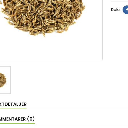
Dela
KTDETALJER
MENTARER (0)