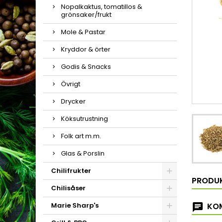
Nopalkaktus, tomatillos &
grönsaker/frukt
Mole & Pastar
Kryddor & örter
Godis & Snacks
Övrigt
Drycker
Köksutrustning
Folk art m.m.
Glas & Porslin
Chilifrukter
PRODU
Chilisåser
Marie Sharp's
KOM