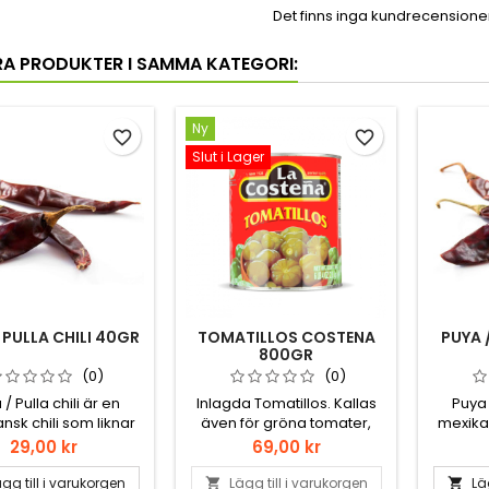
Det finns inga kundrecensioner 
RA PRODUKTER I SAMMA KATEGORI:
Ny
favorite_border
favorite_border
Slut i Lager
 PULLA CHILI 40GR
TOMATILLOS COSTENA
PUYA /
800GR
(0)
(0)
/ Pulla chili är en
Inlagda Tomatillos. Kallas
Puya 
nsk chili som liknar
även för gröna tomater,
mexikan
o, men är mindre och
men det är det fan inte! Det
guajillo
Pris
Pris
29,00 kr
69,00 kr
. Puya används ofta
är underbara Tomatillos!
hetare.
fruktiga smak och har
för sin 
gg till i varukorgen
Lägg till i varukorgen
Lä

