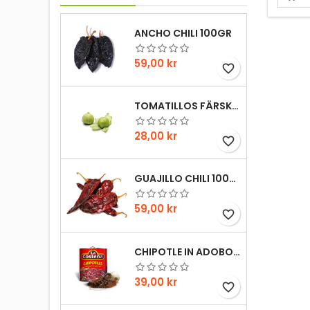
även et
fav
ANCHO CHILI 100GR
Pris
59,00 kr
favorite_border
TOMATILLOS FÄRSKA 1HG
Pris
28,00 kr
favorite_border
GUAJILLO CHILI 100GR
Pris
59,00 kr
favorite_border
CHIPOTLE IN ADOBO LA COSTENA 220GR
Pris
39,00 kr
favorite_border