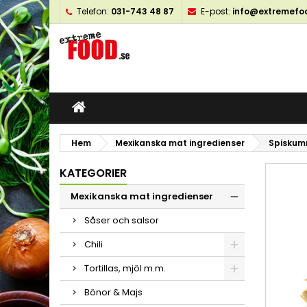
Telefon:
031-743 48 87
E-post:
info@extremefo
M
S
L
add_circle_outline
Du
Ön
öns
Hem
Mexikanska mat ingredienser
Spiskum
KATEGORIER
Mexikanska mat ingredienser
Såser och salsor
Chili
Tortillas, mjöl m.m.
Bönor & Majs