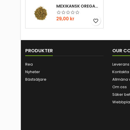
MEXIKANSK OREGANO 20GR
Pris
29,00 kr
favorite_border
PRODUKTER
OUR C
Rea
Leverans
Nyheter
Kontakta
Bästsäljare
Allmäna v
Om oss
Säker be
Webbplat