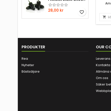
Amar
begrä
Pris
28,00 kr
favorite_border
Amaril
Peru 🇵
Lä

smak! V
med 
utöv
huvuds
får ta
Smaken
PRODUKTER
OUR C
s
Rea
Leverans
Nyheter
Kontakta
Bästsäljare
Allmäna v
Om oss
Säker be
Webbplat