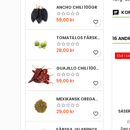
ANCHO CHILI 100GR
KOM
Pris
59,00 kr
favorite_border
TOMATILLOS FÄRSKA 1HG
16 AND
Pris
28,00 kr
favorite_border
Slut i L
GUAJILLO CHILI 100GR
Pris
59,00 kr
favorite_border
MEXIKANSK OREGANO 20GR
Pris
SÅSER
29,00 kr
favorite_border
Den 
FÄRSKA JALAPENOS 1HG