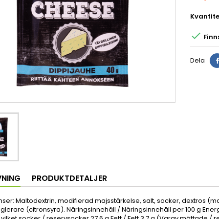
Kvantite

Finns
Dela
VNING
PRODUKTDETALJER
ser: Maltodextrin, modifierad majsstärkelse, salt, socker, dextros (m
glerare (citronsyra). Näringsinnehåll / Näringsinnehåll per 100 g Energi
 vilket socker / reservsocker 27,6 g Fett / Fett 3,7 g (Varav mättade / re