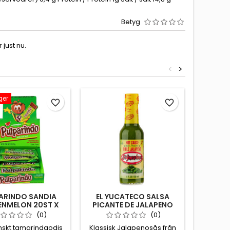
Betyg
just nu.
<
>
ger
favorite_border
favorite_border
ARINDO SANDIA
EL YUCATECO SALSA
CH
ENMELON 20ST X
PICANTE DE JALAPENO
SES
14GR
150ML
(0)
(0)
nskt tamarindgodis
Klassisk Jalapenosås från
Aldr