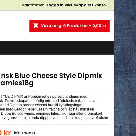
Välkommen,
Logga in
eller
Skapa ett konto
×
×
×
shopping_cart
Varukorg:
0
Produkter - 0,00 kr
n
a
nsk Blue Cheese Style Dipmix
amies18g
YLE DIPMIX är Poppamiehes pulverblandning med
k. Pulvret skapar en härlig mix med ädelostsmak, som även
aner! Dippen passar extremt bra till kycklingvingar!
en med Gräddfil eller Cream fraiche
och låt stå i minst en
 Dippa Buffalo wings, pommes frites, lökringar eller grönsaker!
 en vegansk dipp, blanda dipppulvret med till exempel havrefraiche.
0 kr
Inkl. moms