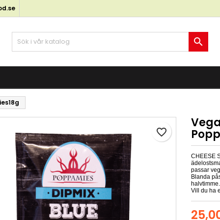
od.se
y wishlists
kapa en önskelista
ogga in

Create new list
 måste vara inloggad för att kunna lägga till produkter i din
skelistans namn
kelista.
Avbryt
Logga i
ies18g
Avbryt
Skapa en önskelist
Vega
favorite_border
Popp
CHEESE ST
ädelostsma
passar veg
Blanda pås
halvtimme.
Vill du ha
25,0