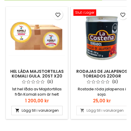
Slut i Lager
favorite_border
favorite_border
HEL LÅDA MAJSTORTILLAS
RODAJAS DE JALAPENOS
KOMALI GULA. 20ST X20
TOREADOS 220GR
PAKET 15CM 500GR
(0)
(0)
1st hel låda av Majstortillas
Rostade röda jalapenos i
från Komali som är helt
soja.
fantastiska. Dom stinker av
Pris
Pris
1 200,00 kr
25,00 kr
majs när man öppnar
paketet och är så nära
Lägg till i varukorgen
Lägg till i varukorgen


hemmagjorda man kan
komma. 20st 500gr paket
av Majstortillas från