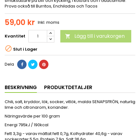
smaksättare på biff och kyckling, i köttfärs och i Guacamole.
Prova också till Burritos, Enchiladas och Tacos
59,00 kr
Inkl. moms
Lägg till i varukorgen
Kvantitet


Slut i Lager
Dela
BESKRIVNING
PRODUKTDETALJER
Chili, salt, kryddor, lök, socker, vitlök, malda SENAPSFRÖN, naturlig
lime och citronarom, koriander.
Näringsvärde per 100 gram
Energi 795kJ / 190kcal
Fett 3,3g - varav mättat fett 0,7g, Kolhydrater 40,6g - varav
sockerarter 5,5g, Protein 7,9g, Salt 36,6g