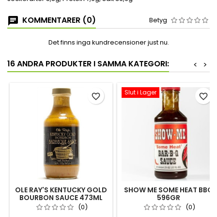
KOMMENTARER (0)
Betyg
Det finns inga kundrecensioner just nu.
16 ANDRA PRODUKTER I SAMMA KATEGORI:
<
>
Slut i Lager
favorite_border
favorite_border
OLE RAY'S KENTUCKY GOLD
SHOW ME SOME HEAT BBQ
BOURBON SAUCE 473ML
596GR
(0)
(0)