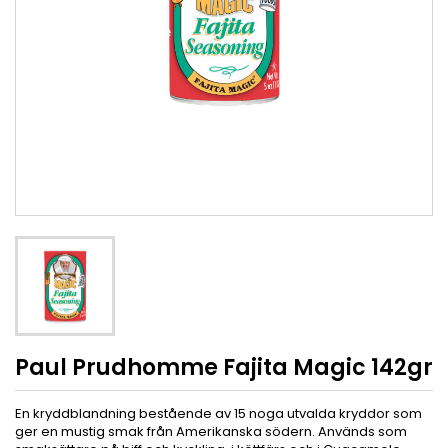
Paul Prudhomme Fajita Magic 142gr
En kryddblandning bestående av 15 noga utvalda kryddor som
ger en mustig smak från Amerikanska södern. Används som