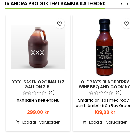
16 ANDRA PRODUKTER I SAMMA KATEGORI:
<
>
favorite_border
favorite_border
XXX-SÅSEN ORGINAL 1/2
OLE RAY'S BLACKBERRY
GALLON 2,5L
WINE BBQ AND COOKING
SAUCE 373GR
(0)
(0)
XXX såsen helt enkelt.
Smarrig grillsås med rödvin
och björnbär från Ray Greene
A.K.A OleRay.
Pris
Pris
299,00 kr
109,00 kr
Lägg till i varukorgen
Lägg till i varukorgen

