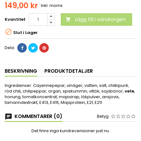
149,00 kr
Inkl. moms
Lägg till i varukorgen
Kvantitet


Slut i Lager
Dela
BESKRIVNING
PRODUKTDETALJER
Ingredienser: Cayennepepar, vinäger, vatten, salt, chilkipuré,
röd chili, chilipeppar, organ, spiskummin, vitlök, sojabönor,
vete
,
honung, tomatkoncentrat, majssirap, lökpulver, ansjovis,
tamarindextrakt, E413, E415, Majsprotein, E21, E211
KOMMENTARER (0)
Betyg
Det finns inga kundrecensioner just nu.