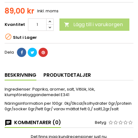
89,00 kr
Inkl. moms
Lägg till i varukorgen
Kvantitet


Slut i Lager
Dela
BESKRIVNING
PRODUKTDETALJER
Ingredienser: Paprika, aromer, salt, Vitlök, lök,
klumpförebyggandemedel E341
Näringsinformation per 100gr. 0kj/0kcal/kolhydrater 0gr/protein
0gr/socker 0gr/fett 0gr/ varav mättat fett 0,/ salt1,2gr/salt
KOMMENTARER (0)
Betyg
Det finns inga kundrecensioner just nu.