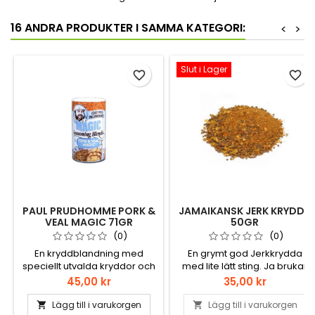
16 ANDRA PRODUKTER I SAMMA KATEGORI:
<
>
Slut i Lager
favorite_border
favorite_border
PAUL PRUDHOMME PORK &
JAMAIKANSK JERK KRYDDA
VEAL MAGIC 71GR
50GR
(0)
(0)
En kryddblandning med
En grymt god Jerkkrydda
speciellt utvalda kryddor och
med lite lätt sting. Ja brukar
örter som passar till ljust kött
hälla i en påse och sen lite
Pris
Pris
45,00 kr
35,00 kr
som fläsk, kalv och även
vatten och olja, massera sen
lamm. Används främst som
till en paste och lägg i
Lägg till i varukorgen
Lägg till i varukorgen

