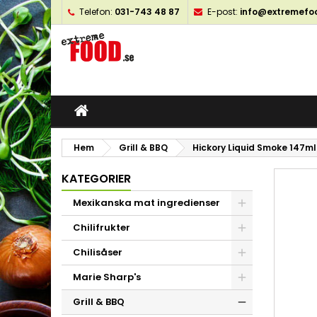
Telefon:
031-743 48 87
E-post:
info@extremefo
M
S
L
add_circle_outline
Du
Ön
öns
Hem
Grill & BBQ
Hickory Liquid Smoke 147ml
KATEGORIER
Mexikanska mat ingredienser
Chilifrukter
Chilisåser
Marie Sharp's
Grill & BBQ