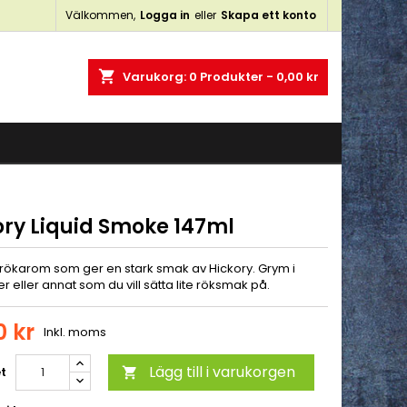
Välkommen,
Logga in
eller
Skapa ett konto
×
×
×
shopping_cart
Varukorg:
0
Produkter - 0,00 kr
n
a
ory Liquid Smoke 147ml
 rökarom som ger en stark smak av Hickory. Grym i
 eller annat som du vill sätta lite röksmak på.
0 kr
Inkl. moms
Lägg till i varukorgen
t
