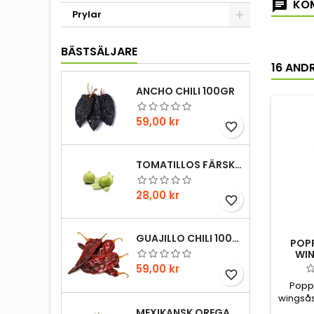
KOM
Prylar
BÄSTSÄLJARE
16 AND
ANCHO CHILI 100GR
Pris
59,00 kr
favorite_border
TOMATILLOS FÄRSKA 1HG
Pris
28,00 kr
favorite_border
GUAJILLO CHILI 100GR
POP
WIN
WI
Pris
59,00 kr
favorite_border
Popp
wingsås
god!
MEXIKANSK OREGANO 20GR