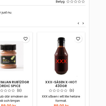
Betyg
just nu.
<
>
favorite_border
favorite_border
TIMJAN RUB120GR
XXX-SÅSEN X-HOT
POPPA
ORDIC SPICE
430GR
CAJ
(0)
(0)
rub där smaken av
XXX såsen i ett lite hetare
Louisia
ili och timjan
format.
osötad
etterar varandra.
cajun
Pris
Pris
59,00 kr
89,00 kr