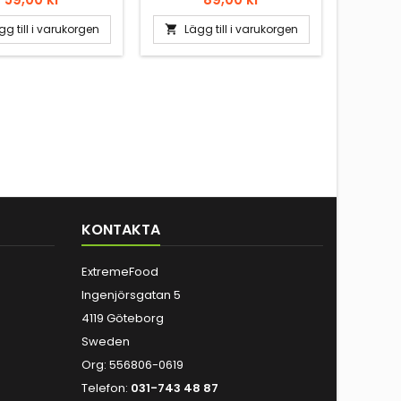
r till allt som ska
kyckl
rillas/stekas.
Poppam
gg till i varukorgen
Lägg till i varukorgen
Läg


passar t
det vill
kötte
kryddni
KONTAKTA
ExtremeFood
Ingenjörsgatan 5
4119 Göteborg
Sweden
Org: 556806-0619
Telefon:
031-743 48 87