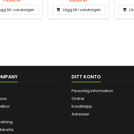
gvingarna och håller
Passa
g på ytan länge!
g
gg till i varukorgen
Lägg till i varukorgen
Lä


OMPANY
DITT KONTO
Personlig information
 oss
Ordrar
illkor
Kreditslipp
Adresser
talning
skarta