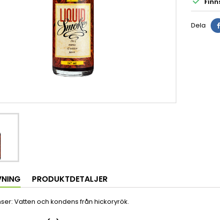

Finns
Dela
VNING
PRODUKTDETALJER
ser: Vatten och kondens från hickoryrök.