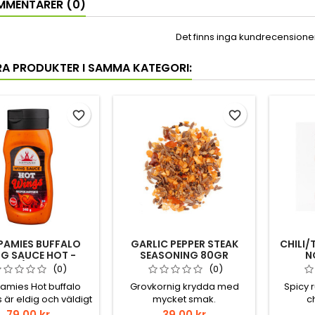
MENTARER (0)
Det finns inga kundrecensioner 
RA PRODUKTER I SAMMA KATEGORI:
favorite_border
favorite_border
PAMIES BUFFALO
GARLIC PEPPER STEAK
CHILI/
G SAUCE HOT -
SEASONING 80GR
N
NGSÅS 340GR
(0)
(0)
amies Hot buffalo
Grovkornig krydda med
Spicy 
 är eldig och väldigt
mycket smak.
ch
 Såsen fastnar på
kompl
Pris
Pris
79,00 kr
39,00 kr