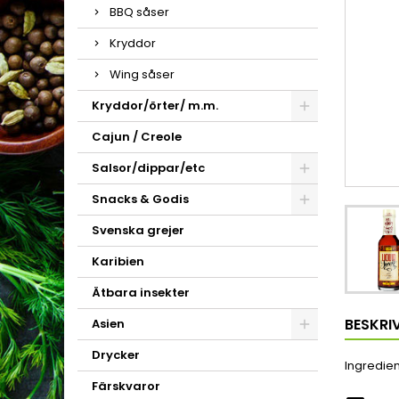
BBQ såser
Kryddor
Wing såser
Kryddor/örter/ m.m.
Cajun / Creole
Salsor/dippar/etc
Snacks & Godis
Svenska grejer
Karibien
Ätbara insekter
BESKRI
Asien
Drycker
Ingredien
Färskvaror