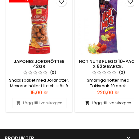
favorite_border
favorite_border
JAPONES JORDNÖTTER
HOT NUTS FUEGO 10-PACK
42GR
X 82G BARCEL
(0)
(0)
Snackspaket med Jordnötter.
Smarriga nötter med
Mexarna häller i lite chilisås å
Takismak. 10 pack
skakar om. Förslagsvis Salsa
Pris
Pris
15,00 kr
220,00 kr
Valentina.
Lägg till i varukorgen
Lägg till i varukorgen



PRODUKTER