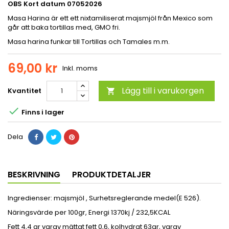
OBS Kort datum
07052026
Masa Harina är ett ett nixtamiliserat majsmjöl från Mexico som
går att baka tortillas med, GMO fri.
Masa harina funkar till Tortillas och Tamales m.m.
69,00 kr
Inkl. moms
Lägg till i varukorgen
Kvantitet


Finns i lager
Dela
BESKRIVNING
PRODUKTDETALJER
Ingredienser: majsmjöl , Surhetsreglerande medel(E 526).
Näringsvärde per 100gr, Energi 1370kj / 232,5KCAL
Fett 4,4 gr varav mättat fett 0,6, kolhydrat 63gr, varav