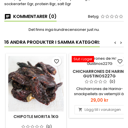
sockerarter 0gr, protein 8gr, salt 0gr
KOMMENTARER (0)
Betyg
Det finns inga kundrecensioner just nu.
16 ANDRA PRODUKTER I SAMMA KATEGORI:
<
>
Slut i Lager
favorite_border
favorite_border
CHICHARRONES DE HARINA
GUSTINOS227G
(0)
Chicharrones de Harina-
snackpellets av vetemjöl är
en pastapelletsprodukt och
Pris
29,00 kr
ett utsökt favoritsnack för
vete. De är hårda,
Lägg till i varukorgen

orangefärgade och de fluffar
CHIPOTLE MORITA 1KG
upp och har en lätt, luftig
konsistens som liknar
(0)