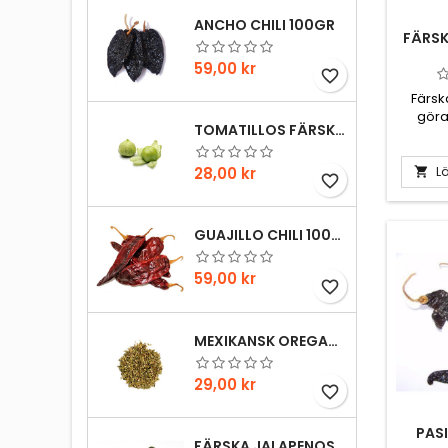
ANCHO CHILI 100GR
FÄRSK
Pris
59,00 kr
favorite_border
Färsk
göra
TOMATILLOS FÄRSKA 1HG
medd
plocka
Pris
Lä
28,00 kr

favorite_border
GUAJILLO CHILI 100GR
Pris
59,00 kr
favorite_border
MEXIKANSK OREGANO 20GR
Pris
29,00 kr
favorite_border
PASI
FÄRSKA JALAPENOS 1HG