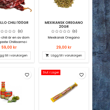
LLO CHILI 100GR
MEXIKANSK OREGANO
20GR
(0)
(0)
o chili är en av dom
Mexikansk Oregano
gaste Chillisarna i
 och en personlig
Pris
Pris
59,00 kr
29,00 kr
. Guajillo är en mild
d toner av bär, grönt
gg till i varukorgen
Lägg till i varukorgen

te barr och garvsyra
 söt ton. Som färsk
allas den för Mirasol
Slut i Lager
är man torkar den
favorite_border
favorite_border
en Guajillo. Passar i
såser, grytor å ta mig
och brukar alltid vara
chillisarna i ett...