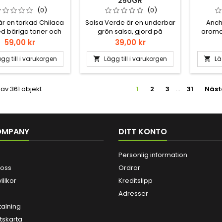
250GR
(0)
(0)
 är en torkad Chilaca
Salsa Verde är en underbar
Ancho
ned bäriga toner och
grön salsa, gjord på
aromat
 druvor, örter och en
Tomatillios.
fruk
Pris
Pris
59,00 kr
39,00 kr
lakrits. Pasilla chili är
plomm
 av chillisarna i
tobak å 
gg till i varukorgen
Lägg till i varukorgen
Lä


heten av Mexikanska
grytor 
där också Mulato och
fan som 
 ingår. Pasilla är
 av 361 objekt
1
2
3
…
31
Näst
i te.x Mexikansk Mole.
OMPANY
DITT KONTO
Personlig information
 oss
Ordrar
illkor
Kreditslipp
Adresser
talning
skarta