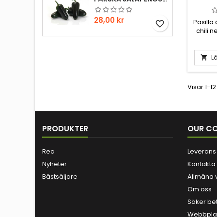
Pris
28,00 kr
Pasilla
favorite_border
chili 
hint av
hint av 
en
Lä

treenig
chilis 
Ancho
Visar 1-12
vanlig 
PRODUKTER
OUR C
Rea
Leverans
Nyheter
Kontakta
Bästsäljare
Allmäna v
Om oss
Säker be
Webbplat