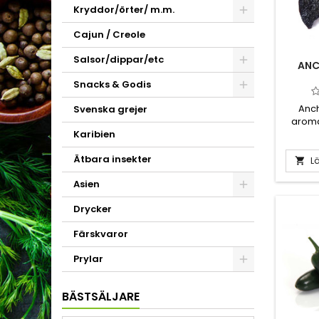
Kryddor/örter/ m.m.
Cajun / Creole
Salsor/dippar/etc
ANC
Snacks & Godis
Anch
Svenska grejer
aroma
fruk
Karibien
plomm
Ätbara insekter
tobak å
Lä

grytor
Asien
fan som 
Ancho h
Drycker
Poblano
den s
Färskvaror
chili. 
för att
Prylar
Poblan
BÄSTSÄLJARE