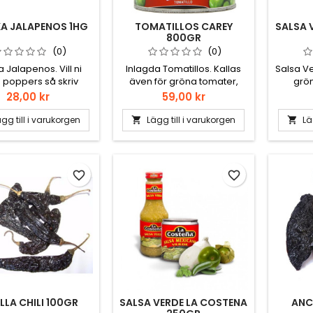
A JALAPENOS 1HG
TOMATILLOS CAREY
SALSA 
800GR
(0)
(0)
a Jalapenos. Vill ni
Inlagda Tomatillos. Kallas
Salsa V
 poppers så skriv
även för gröna tomater,
grön
Poppers i
men det är det fan inte! Det
Pris
Pris
28,00 kr
59,00 kr
elandefältet, så
är underbara Tomatillos!
r vi ut dom största.
gg till i varukorgen
Lägg till i varukorgen
Lä


favorite_border
favorite_border
LLA CHILI 100GR
SALSA VERDE LA COSTENA
ANC