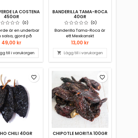
VERDE LA COSTENA
BANDERILLA TAMA-ROCA
450GR
40GR
(0)
(0)
erde är en underbar
Banderilla Tama-Roca är
 salsa, gjord på
ett Mexikanskt
Tomatillios.
tamarindgodis
Pris
Pris
49,00 kr
13,00 kr
gg till i varukorgen
Lägg till i varukorgen

favorite_border
favorite_border
HO CHILI 40GR
CHIPOTLE MORITA 100GR