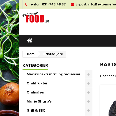
Telefon:
031-743 48 87
E-post:
info@extremefo
M
(
S
L
add_circle_outline
((
Du
Ön
öns
Hem
Bästsäljare
BÄST
KATEGORIER
Mexikanska mat ingredienser
Det finns
Chilifrukter
Chilisåser
Marie Sharp's
Grill & BBQ