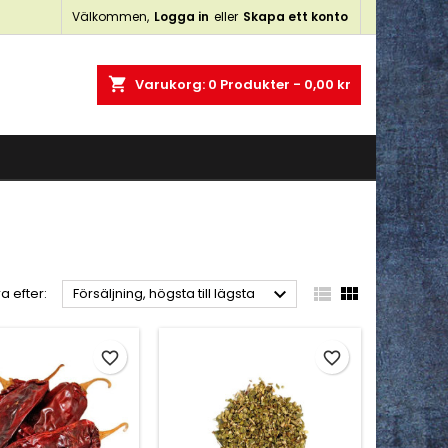
Välkommen,
Logga in
eller
Skapa ett konto
×
×
×
×
shopping_cart
Varukorg:
0
Produkter - 0,00 kr
)
n
a



a efter:
Försäljning, högsta till lägsta
favorite_border
favorite_border